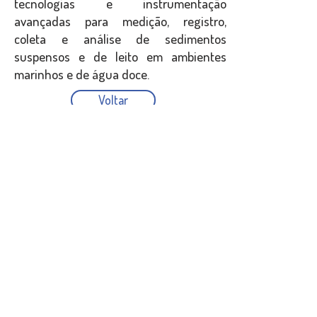
tecnologias e instrumentação
avançadas para medição, registro,
coleta e análise de sedimentos
suspensos e de leito em ambientes
marinhos e de água doce.
Voltar
Precisa de mais
informações?
Estamos aqui para ajudá-lo. Entre em
contato por telefone, email ou redes
sociais.
Contato